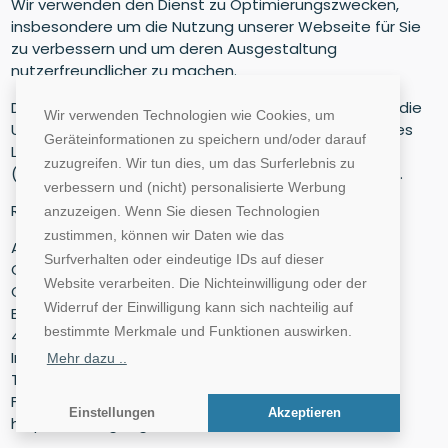
Wir verwenden den Dienst zu Optimierungszwecken,
insbesondere um die Nutzung unserer Webseite für Sie
zu verbessern und um deren Ausgestaltung
nutzerfreundlicher zu machen.
Der Dienst übermittelt personenbezogene Daten in die
Wir verwenden Technologien wie Cookies, um
USA. Die EU-Kommission hat beschlossen, dass dieses
Geräteinformationen zu speichern und/oder darauf
Land ein angemessenes Datenschutzniveau bietet
zuzugreifen. Wir tun dies, um das Surferlebnis zu
(TADPF). Der Dienst hat sich dem TADPF unterworfen.
verbessern und (nicht) personalisierte Werbung
Rechtsgrundlage ist Art. 6 Abs. 1 S. 1 lit. f) DSGVO.
anzuzeigen. Wenn Sie diesen Technologien
zustimmen, können wir Daten wie das
Anbieter:
Surfverhalten oder eindeutige IDs auf dieser
Google Ireland Limited
Website verarbeiten. Die Nichteinwilligung oder der
Google Building Gordon House
Widerruf der Einwilligung kann sich nachteilig auf
Barrow St
bestimmte Merkmale und Funktionen auswirken.
4 Dublin
Irland
Mehr dazu ..
Tel. +353 1 543 1000
Fax +353 1 686 5660
Einstellungen
Akzeptieren
https://www.google.de/